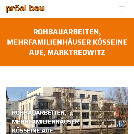
ROHBAUARBEITEN,
MEHRFAMILIENHÄUSER KÖSSEINE
AUE, MARKTREDWITZ
ROHBAUARBEITEN,
MEHRFAMILIENHÄUSER
KÖSSEINE AUE,