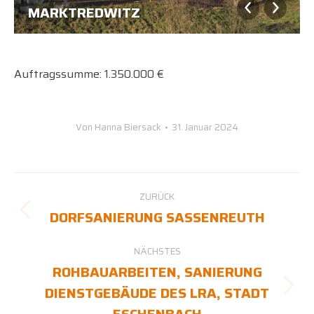
MARKTREDWITZ
Auftragssumme: 1.350.000 €
Von
Hanna Biersack
31. Januar 2024
ALBUM-
ZURÜCK
NAVIGATION
DORFSANIERUNG SASSENREUTH
Vorheriges
Album:
NÄCHSTES
ROHBAUARBEITEN, SANIERUNG
DIENSTGEBÄUDE DES LRA, STADT
Nächstes
Album: